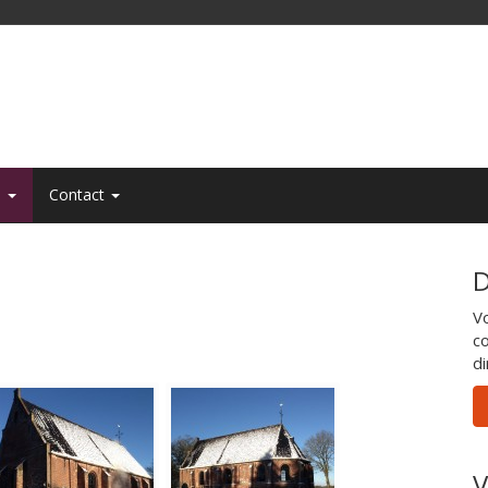
e
Contact
D
Vo
c
di
V