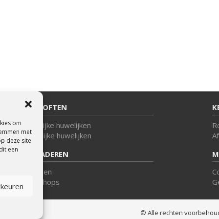
BRUILOFTEN
K
okies om
Kerkelijke huwelijken
R
 stemmen met
Burgelijke huwelijken
A
op deze site
dit een
VERGADEREN
M
Lezingen
C
Workshops
G
rkeuren
© Alle rechten voorbeho