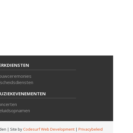
ERKDIENSTEN
ouwceremonies
fscheidsdiensten
UZIEKEVENEMENTEN
oncerten
eluidsopnamen
uden
| Site by
Codesurf Web Development
|
Privacybeleid