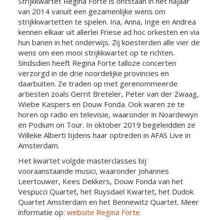
Strijkkwartet Regina Forte is ontstaan in het najaar
van 2014 vanuit een gezamenlijke wens om
strijkkwartetten te spelen. Ina, Anna, Inge en Andrea
kennen elkaar uit allerlei Friese ad hoc orkesten en via
hun banen in het onderwijs. Zij koesterden alle vier de
wens om een mooi strijkkwartet op te richten.
Sindsdien heeft Regina Forte talloze concerten
verzorgd in de drie noordelijke provincies en
daarbuiten. Ze traden op met gerenommeerde
artiesten zoals Gerrit Breteler, Peter van der Zwaag,
Wiebe Kaspers en Douw Fonda. Ook waren ze te
horen op radio en televisie, waaronder in Noardewyn
en Podium on Tour. In oktober 2019 begeleidden ze
Willeke Alberti tijdens haar optreden in AFAS Live in
Amsterdam.
Het kwartet volgde masterclasses bij
vooraanstaande musici, waaronder Johannes
Leertouwer, Kees Dekkers, Douw Fonda van het
Vespucci Quartet, het Ruysdael Kwartet, het Dudok
Quartet Amsterdam en het Bennewitz Quartet. Meer
informatie op:
website Regina Forte